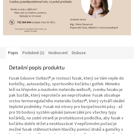
Popis
Podobné (1)
Hodnocení
Diskuze
Detailní popis produktu
Fusak Exlusive Outlast® je rostoucí fusak, který se Vám vejde do
korbičky, autosedačky, sportovního kočárku i golfek. Miminko
leží na hřejivém a mazlivém materiálu wellsoft, zvenku fusaku je
pak šusťák, který neproteče ani neprofoukne. Fusak obsahuje
vrstvu termoregulačního materiálu Outlast®, který vytváří ideální
teplotní podmínky. Fusak má otvory pro bezpečnostní pásy - až
pro 5ti bodový systém upínání (univerzální pro všechny typy
kočárků), na zadní straně je protiskluzová podložka, aby fusak v
kočárku dobře držel a nesklouzával. V nepříznivém počasí je
možné fusak stáhnout kolem hlavičky pomocí druků a gumičky s