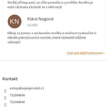
Skvělý přístup paní, se vším pomohla a vysvětlila. Nosítko je
naše záchrana a krásně se v něm nosí!
Klára Nogová
KN
Hodnocení obchodu je 5 z 5 hvězdiček.
5.6.2026
Děkuji za pomoc s nastavením nosítka a možnost vyzkoušet si
několik pokračovacích nosítek, které následně můžete
zakoupit.
Zobrazit další hodnocení
Z
á
p
a
Kontakt
t
eshop
@
nejenprodeti.cz
í
732364844
732364844