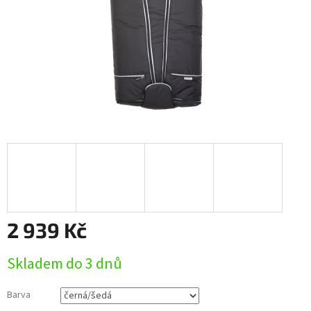
2 939 Kč
Měrná
Skladem do 3 dnů
cena:
Barva