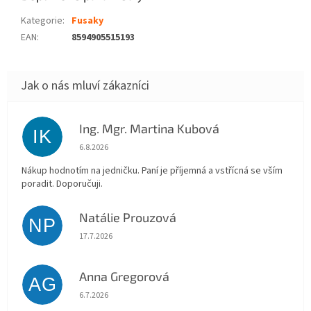
Kategorie
:
Fusaky
EAN
:
8594905515193
Ing. Mgr. Martina Kubová
IK
Hodnocení obchodu je 5 z 5 hvězdiček.
6.8.2026
Nákup hodnotím na jedničku. Paní je příjemná a vstřícná se vším
poradit. Doporučuji.
Natálie Prouzová
NP
Hodnocení obchodu je 5 z 5 hvězdiček.
17.7.2026
Anna Gregorová
AG
Hodnocení obchodu je 5 z 5 hvězdiček.
6.7.2026