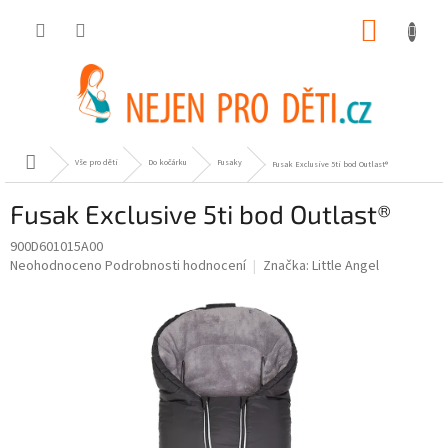
Přejít
NÁKUP
na
obsah
KOŠÍK
Domů
Vše pro děti
Do kočárku
Fusaky
Fusak Exclusive 5ti bod Outlast®
Fusak Exclusive 5ti bod Outlast®
900D601015A00
Průměrné
Neohodnoceno
Podrobnosti hodnocení
Značka:
Little Angel
hodnocení
produktu
je
0,0
z
5
hvězdiček.