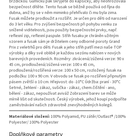
brzdičkou. Gumičku pak skryjete do kapsičky, aby neohrožovala
bezpečnost dítěte. Tento fusak se běžně používá od října do
dubna, aniž by se v něm miminko přehřívalo či mu byla zima.
Fusak můžete prodloužit a rozšířit. Je určen pro děti od narození
do 3 let věku. Pro zvýšení bezpečnosti při pohybu venku za
snížené viditelnosti, jsou použity bezpečnostní prvky, např.
reflexní zip, reflexní paspule. Střih fusaku je chráněn užitným
vzorem a fusak sám je držitelem ceny odborné poroty Grand
Prix z veletrhů pro děti. Fusak a jeho střih patří mezi naše TOP
výrobky a díky své oblibě je každou sezónu nabízen v nových
barevných provedeních. Rozměry: zkrácená/zúžená verze: 90 x
45 cm, prodloužená/zúžená verze: 100 x 45 cm,
prodloužená/rozšířená verze: 100 x 50 cm, rozložený fusak na
podložku: 100 x 90 cm. V obvodu se fusak po rozšíření připnutým
pásem zvětší o 10 cm. Hřejivost: do -10°C Údržba: praní - 30°C
šetrné, žehlení - zákaz, sušička - zákaz, chem.čištění - ano,
bělení - zákaz, nepoužívat aviváž Zobrazení barev se může
mírně lišit od skutečnosti. Český výrobek, jehož koupí podpoříte
zaměstnávání našich zdravotně znevýhodněných kolegů.
══════════════════════════════
Materiálové složení:
100% Polyamid, PU zátěr/Outlast® /100%
Polyester/ 100% Polyester
Doplňkové parametry