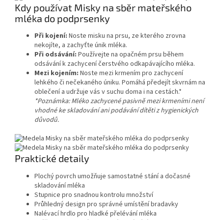
Kdy používat Misky na sběr mateřského
mléka do podprsenky
Při kojení:
Noste misku na prsu, ze kterého zrovna
nekojíte, a zachyťte únik mléka.
Při odsávání:
Používejte na opačném prsu během
odsávání k zachycení čerstvého odkapávajícího mléka.
Mezi kojením:
Noste mezi krmením pro zachycení
lehkého či nečekaného úniku. Pomáhá předejít skvrnám na
oblečení a udržuje vás v suchu doma i na cestách.*
*Poznámka: Mléko zachycené pasivně mezi krmeními není
vhodné ke skladování ani podávání dítěti z hygienických
důvodů.
Praktické detaily
Plochý povrch umožňuje samostatné stání a dočasné
skladování mléka
Stupnice pro snadnou kontrolu množství
Průhledný design pro správné umístění bradavky
Nalévací hrdlo pro hladké přelévání mléka