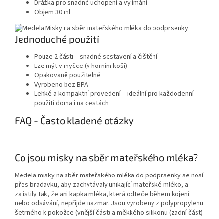
Drážka pro snadné uchopení a vyjímání
Objem 30 ml
Jednoduché použití
Pouze 2 části – snadné sestavení a čištění
Lze mýt v myčce (v horním koši)
Opakovaně použitelné
Vyrobeno bez BPA
Lehké a kompaktní provedení – ideální pro každodenní
použití doma i na cestách
FAQ - Často kladené otázky
Co jsou misky na sběr mateřského mléka?
Medela misky na sběr mateřského mléka do podprsenky se nosí
přes bradavku, aby zachytávaly unikající mateřské mléko, a
zajistily tak, že ani kapka mléka, která odteče během kojení
nebo odsávání, nepřijde nazmar. Jsou vyrobeny z polypropylenu
šetrného k pokožce (vnější část) a měkkého silikonu (zadní část)