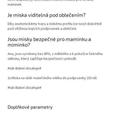
maminek.
Je miska viditelná pod oblečením?
Díky anatomickému tvaru a nízkému profilu lze nosit diskrétně
pod většinou kojicích podprsenek a oblečení.
Jsou misky bezpečné pro maminku a
miminko?
Ano, jsou vyrobeny bez BPA, z měkkého a k pokožce šetrného
silikonu, který zajišťuje bezpečnost i pohodlí.
#tab-Balení obsahuje#
2x Miska na sběr mateřského mléka do podprsenky (30 ml)
#tab-Balení obsahuje#
Doplňkové parametry