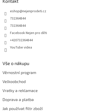
a
Kontakt
t
eshop
@
nejenprodeti.cz
í
732364844
732364844
Facebook Nejen pro děti
+420732364844
YouTube videa
Vše o nákupu
Věrnostní program
Velkoobchod
Vratky a reklamace
Doprava a platba
Jak používat filtr zboží