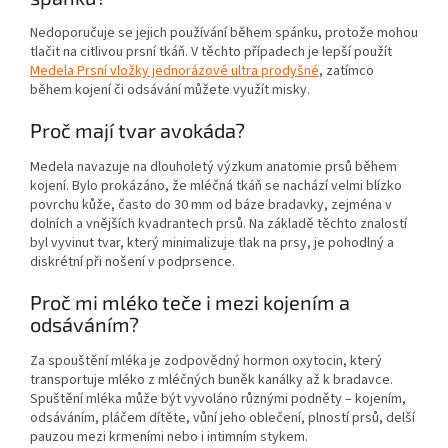
Nedoporučuje se jejich používání během spánku, protože mohou
tlačit na citlivou prsní tkáň. V těchto případech je lepší použít
Medela Prsní vložky jednorázové ultra prodyšné
, zatímco
během kojení či odsávání můžete využít misky.
Proč mají tvar avokáda?
Medela navazuje na dlouholetý výzkum anatomie prsů během
kojení. Bylo prokázáno, že mléčná tkáň se nachází velmi blízko
povrchu kůže, často do 30 mm od báze bradavky, zejména v
dolních a vnějších kvadrantech prsů. Na základě těchto znalostí
byl vyvinut tvar, který minimalizuje tlak na prsy, je pohodlný a
diskrétní při nošení v podprsence.
Proč mi mléko teče i mezi kojením a
odsáváním?
Za spouštění mléka je zodpovědný hormon oxytocin, který
transportuje mléko z mléčných buněk kanálky až k bradavce.
Spuštění mléka může být vyvoláno různými podněty – kojením,
odsáváním, pláčem dítěte, vůní jeho oblečení, plností prsů, delší
pauzou mezi krmeními nebo i intimním stykem.