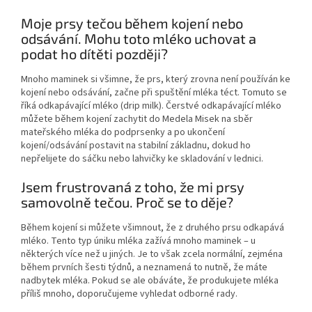
Moje prsy tečou během kojení nebo
odsávání. Mohu toto mléko uchovat a
podat ho dítěti později?
Mnoho maminek si všimne, že prs, který zrovna není používán ke
kojení nebo odsávání, začne při spuštění mléka téct. Tomuto se
říká odkapávající mléko (drip milk). Čerstvé odkapávající mléko
můžete během kojení zachytit do Medela Misek na sběr
mateřského mléka do podprsenky a po ukončení
kojení/odsávání postavit na stabilní základnu, dokud ho
nepřelijete do sáčku nebo lahvičky ke skladování v lednici.
Jsem frustrovaná z toho, že mi prsy
samovolně tečou. Proč se to děje?
Během kojení si můžete všimnout, že z druhého prsu odkapává
mléko. Tento typ úniku mléka zažívá mnoho maminek – u
některých více než u jiných. Je to však zcela normální, zejména
během prvních šesti týdnů, a neznamená to nutně, že máte
nadbytek mléka. Pokud se ale obáváte, že produkujete mléka
příliš mnoho, doporučujeme vyhledat odborné rady.