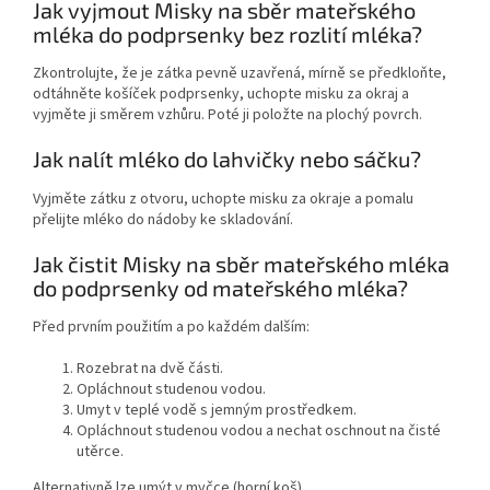
Jak vyjmout Misky na sběr mateřského
mléka do podprsenky bez rozlití mléka?
Zkontrolujte, že je zátka pevně uzavřená, mírně se předkloňte,
odtáhněte košíček podprsenky, uchopte misku za okraj a
vyjměte ji směrem vzhůru. Poté ji položte na plochý povrch.
Jak nalít mléko do lahvičky nebo sáčku?
Vyjměte zátku z otvoru, uchopte misku za okraje a pomalu
přelijte mléko do nádoby ke skladování.
Jak čistit Misky na sběr mateřského mléka
do podprsenky od mateřského mléka?
Před prvním použitím a po každém dalším:
Rozebrat na dvě části.
Opláchnout studenou vodou.
Umyt v teplé vodě s jemným prostředkem.
Opláchnout studenou vodou a nechat oschnout na čisté
utěrce.
Alternativně lze umýt v myčce (horní koš).