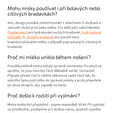
Mohu misky používat i při bolavých nebo
citlivých bradavkách?
Ano, design pomáhá zmírnit kontakt s oblečením či vložkami a
zároveň chrání proti úniku mléka. Pro další péči nabízí Medela
Purelan mast
pro hydratování suchých bradavek,
hydrogelové
polštářky
či
chrániče bradavek
pro použití mezi
kojením/odsáváním mléka v případě popraskaných a bolavých
bradavek.
Proč mi mléko uniklo během nošení?
Pravděpodobně miska nebyla správně sestavena. Po umytí se
ujistěte, že jsou všechny části důkladně suché. Sestavení:
Připojte přední část k měkké silikonové zadní části tak, že
umístíte šipku pod zátku do správné polohy a prsty přejedete
po obou okrajích, aby zapadly na místo.
Proč došlo k rozlití při vyjímání?
Miska mohla být přeplněná – pojme maximálně 30 ml. Při vyjímání
se předkloňte, podepřete prs druhou rukou, opatrně vyjměte