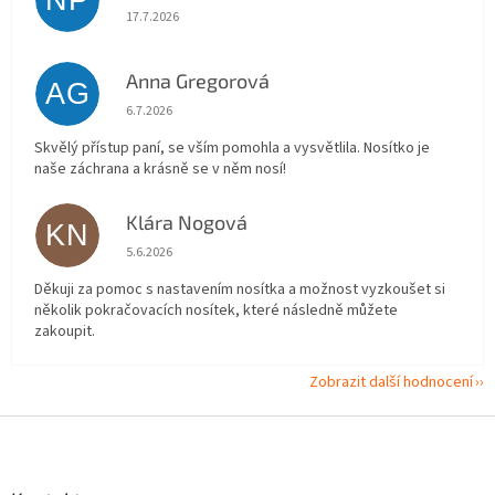
Hodnocení obchodu je 5 z 5 hvězdiček.
17.7.2026
Anna Gregorová
AG
Hodnocení obchodu je 5 z 5 hvězdiček.
6.7.2026
Skvělý přístup paní, se vším pomohla a vysvětlila. Nosítko je
naše záchrana a krásně se v něm nosí!
Klára Nogová
KN
Hodnocení obchodu je 5 z 5 hvězdiček.
5.6.2026
Děkuji za pomoc s nastavením nosítka a možnost vyzkoušet si
několik pokračovacích nosítek, které následně můžete
zakoupit.
Zobrazit další hodnocení
Z
á
p