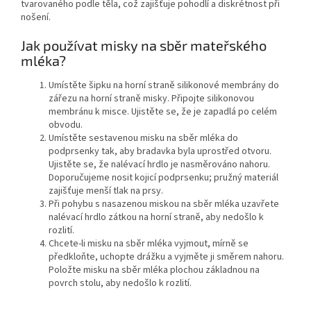
tvarovaného podle těla, což zajišťuje pohodlí a diskrétnost při
nošení.
Jak používat misky na sběr mateřského
mléka?
Umístěte šipku na horní straně silikonové membrány do
zářezu na horní straně misky. Připojte silikonovou
membránu k misce. Ujistěte se, že je zapadlá po celém
obvodu.
Umístěte sestavenou misku na sběr mléka do
podprsenky tak, aby bradavka byla uprostřed otvoru.
Ujistěte se, že nalévací hrdlo je nasměrováno nahoru.
Doporučujeme nosit kojicí podprsenku; pružný materiál
zajišťuje menší tlak na prsy.
Při pohybu s nasazenou miskou na sběr mléka uzavřete
nalévací hrdlo zátkou na horní straně, aby nedošlo k
rozlití.
Chcete-li misku na sběr mléka vyjmout, mírně se
předkloňte, uchopte drážku a vyjměte ji směrem nahoru.
Položte misku na sběr mléka plochou základnou na
povrch stolu, aby nedošlo k rozlití.