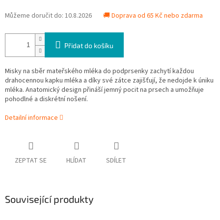
Můžeme doručit do:
10.8.2026
🚚 Doprava od 65 Kč nebo zdarma
Přidat do košíku
Misky na sběr mateřského mléka do podprsenky zachytí každou
drahocennou kapku mléka a díky své zátce zajišťují, že nedojde k úniku
mléka. Anatomický design přináší jemný pocit na prsech a umožňuje
pohodlné a diskrétní nošení.
Detailní informace
ZEPTAT SE
HLÍDAT
SDÍLET
Související produkty