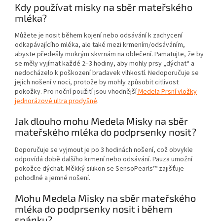
Kdy používat misky na sběr mateřského
mléka?
Můžete je nosit během kojení nebo odsávání k zachycení
odkapávajícího mléka, ale také mezi krmením/odsáváním,
abyste předešly mokrým skvrnám na oblečení. Pamatujte, že by
se měly vyjímat každé 2–3 hodiny, aby mohly prsy „dýchat“ a
nedocházelo k poškození bradavek vlhkostí. Nedoporučuje se
jejich nošení v noci, protože by mohly způsobit citlivost
pokožky. Pro noční použití jsou vhodnější
Medela Prsní vložky
jednorázové ultra prodyšné
.
Jak dlouho mohu Medela Misky na sběr
mateřského mléka do podprsenky nosit?
Doporučuje se vyjmout je po 3 hodinách nošení, což obvykle
odpovídá době dalšího krmení nebo odsávání. Pauza umožní
pokožce dýchat. Měkký silikon se SensoPearls™ zajišťuje
pohodlné a jemné nošení.
Mohu Medela Misky na sběr mateřského
mléka do podprsenky nosit i během
spánku?