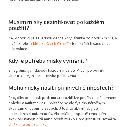
Musím misky dezinfikovat po každém
použití?
Ne, doporučuje se jednou denně – vyvařením po dobu 5 minut, v
myčce nebo v
Medela Quick Clean™
sterilizačních sáčcích v
mikrovlnce.
Kdy je potřeba misky vyměnit?
Z hygienických důvodů každé 3 měsíce. Před i po použití
zkontrolujte, zda není miska poškozená.
Mohu misky nosit i při jiných činnostech?
Ano, díky odolnosti proti úniku a rozlití lze používat i při jemném
pohybu a multitaskingu. Vyhněte se ale fyzicky náročným
aktivitám či ležení na zádech. U těchto aktivit, aby se
minimalizoval únik mateřského mléka, doporučujeme před
aktivitou nakojit dítě nebo odsát mléko a pro jistotu si vezměte
vložku do podprsenky
.