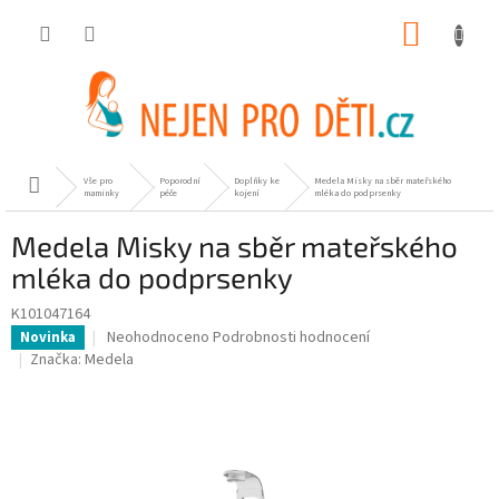
Přejít
NÁKUP
na
obsah
KOŠÍK
Vše pro
Poporodní
Doplňky ke
Medela Misky na sběr mateřského
Domů
maminky
péče
kojení
mléka do podprsenky
Medela Misky na sběr mateřského
mléka do podprsenky
K101047164
Průměrné
Neohodnoceno
Podrobnosti hodnocení
Novinka
hodnocení
Značka:
Medela
produktu
je
0,0
z
5
hvězdiček.