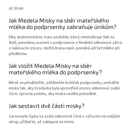
Až 30 ml.
Jak Medela Misky na sběr mateřského
mléka do podprsenky zabraňuje únikům?
Díky anatomickému tvaru avokáda, který minimalizuje tlak na
tkáň, pevnému usazení v podprsence a flexibilní silikonové zátce
v nalévacím otvoru. Vnitřní hrana navíc pomáhá udržet mléko při
předklonu.
Jak vložit Medela Misky na sběr
mateřského mléka do podprsenky?
Mírně se předkloňte, odtáhněte košíček podprsenky, umístěte
misku tak, aby bradavka byla uprostřed otvoru silikonové zadní
části. Upravte polohu, aby miska seděla pohodlně.
Jak sestavit dvě části misky?
Zarovnejte šipku na zadní silikonové části s výřezem na vnějším
okraji, přitlačte, až zaklapne na místo.