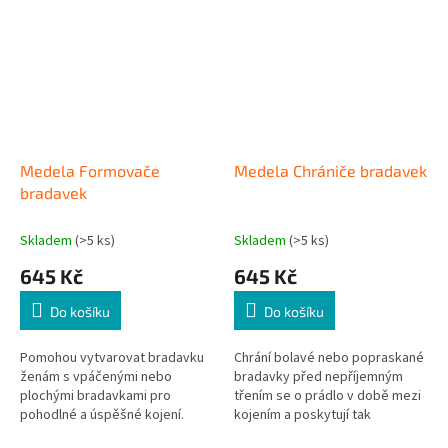
Medela Formovače
Medela Chrániče bradavek
bradavek
Skladem
(>5 ks)
Skladem
(>5 ks)
645 Kč
645 Kč
Do košíku
Do košíku
Pomohou vytvarovat bradavku
Chrání bolavé nebo popraskané
ženám s vpáčenými nebo
bradavky před nepříjemným
plochými bradavkami pro
třením se o prádlo v době mezi
pohodlné a úspěšné kojení.
kojením a poskytují tak
bradavkám prostor k