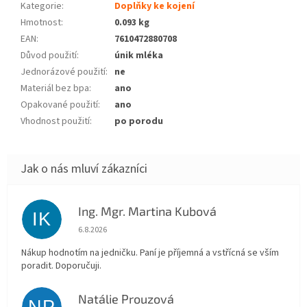
Kategorie
:
Doplňky ke kojení
Hmotnost
:
0.093 kg
EAN
:
7610472880708
Důvod použití
:
únik mléka
Jednorázové použití
:
ne
Materiál bez bpa
:
ano
Opakované použití
:
ano
Vhodnost použití
:
po porodu
Ing. Mgr. Martina Kubová
IK
Hodnocení obchodu je 5 z 5 hvězdiček.
6.8.2026
Nákup hodnotím na jedničku. Paní je příjemná a vstřícná se vším
poradit. Doporučuji.
Natálie Prouzová
NP