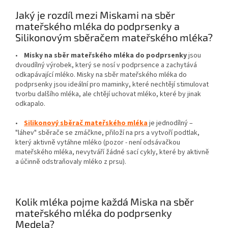
Jaký je rozdíl mezi Miskami na sběr
mateřského mléka do podprsenky a
Silikonovým sběračem mateřského mléka?
•
Misky na sběr mateřského mléka do podprsenky
jsou
dvoudílný výrobek, který se nosí v podprsence a zachytává
odkapávající mléko. Misky na sběr mateřského mléka do
podprsenky jsou ideální pro maminky, které nechtějí stimulovat
tvorbu dalšího mléka, ale chtějí uchovat mléko, které by jinak
odkapalo.
•
Silikonový sběrač mateřského mléka
je jednodílný –
"láhev" sběrače se zmáčkne, přiloží na prs a vytvoří podtlak,
který aktivně vytáhne mléko (pozor - není odsávačkou
mateřského mléka, nevytváří žádné sací cykly, které by aktivně
a účinně odstraňovaly mléko z prsu).
Kolik mléka pojme každá Miska na sběr
mateřského mléka do podprsenky
Medela?