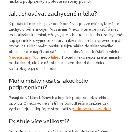
misku z podprsenky a položte na rovný povrch.
Jak uchovávat zachycené mléko?
K podávání miminku je vhodné používat pouze mléko, které se
zachytilo během kojení/odsávání. Mléko, které se nasbírá mezi
jednotlivými kojeními, vždy vylijte. Chcete-li uskladnit zachycené
kapající mléko, vyjměte zátku z nalévacího hrdla a upevněte ji do
otvoru na silikonovém pásku. Nalijte mléko do skladovacího
obalu, jako je například sáček na skladování mateřského mléka
Medela Easy Pour
nebo
láhev
. Pokud mléko neplánujete miminku
podat ihned, uložte nádobu s mlékem ihned do lednice a
spotřebujte jej do 24 hodin.
Mohu misky nosit s jakoukoliv
podprsenkou?
Pasují do většiny běžných a kojicích podprsenek s lehkou
oporou. O něco volnější střih je pohodlnější a snižuje tlak.
Vyzkoušejte a dopřejte si pohodlí s
podprsenkami Medela
.
Existuje více velikostí?
Ne, k dispozici je univerzální velikost vhodná pro většinu