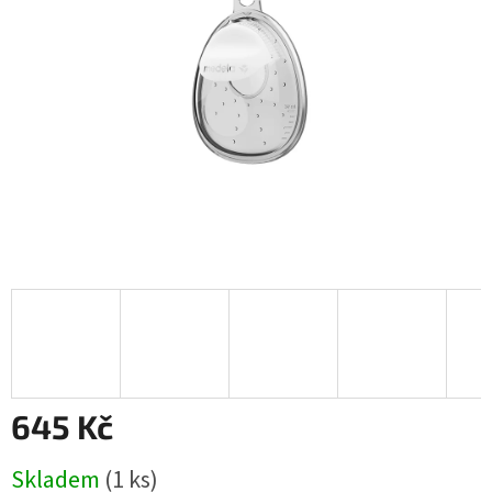
645 Kč
Měrná
Skladem
(1 ks)
cena: