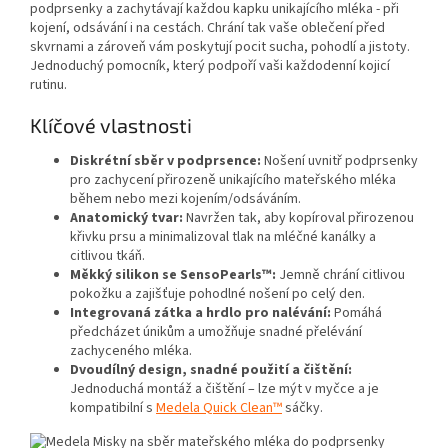
podprsenky a zachytávají každou kapku unikajícího mléka - při
kojení, odsávání i na cestách. Chrání tak vaše oblečení před
skvrnami a zároveň vám poskytují pocit sucha, pohodlí a jistoty.
Jednoduchý pomocník, který podpoří vaši každodenní kojicí
rutinu.
Klíčové vlastnosti
Diskrétní sběr v podprsence:
Nošení uvnitř podprsenky
pro zachycení přirozeně unikajícího mateřského mléka
během nebo mezi kojením/odsáváním.
Anatomický tvar:
Navržen tak, aby kopíroval přirozenou
křivku prsu a minimalizoval tlak na mléčné kanálky a
citlivou tkáň.
Měkký silikon se SensoPearls™:
Jemně chrání citlivou
pokožku a zajišťuje pohodlné nošení po celý den.
Integrovaná zátka a hrdlo pro nalévání:
Pomáhá
předcházet únikům a umožňuje snadné přelévání
zachyceného mléka.
Dvoudílný design, snadné použití a čištění:
Jednoduchá montáž a čištění – lze mýt v myčce a je
kompatibilní s
Medela Quick Clean™
sáčky.