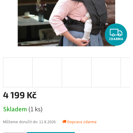
Z
ZDARMA
D
A
R
M
A
4 199 Kč
Měrná
Skladem
(1 ks)
cena:
Můžeme doručit do:
11.8.2026
🚚 Doprava zdarma