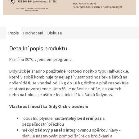
Popis
Hodnocení
Diskuze
Detailní popis produktu
Praní na 30°C v jemném programu.
DidyKlick je snadno použitelné rostoucí nosítko typu Half-Buckle,
které v sobě kombinuje ty nejlepší vlastnosti nosítek a šátků na
nošení dětí. Je vhodné od 3 kg do 18 kg dítěte a plně respektuje
anatomii novorozence. Umožňuje nošení na břiše, na zádech
nebo na boku a je ušito z kvalitních látek šátků Didymos.
Vlastnosti nosítka DidyKlick v bodech:
robustní, plynule nastavitelný
b
ederní pás
s
bezpečnostní přezkou
měkký
zádový panel
s integrovanou opěrkou hlavy -
planulé nastavování pomocí šnůrek s brdičkami a