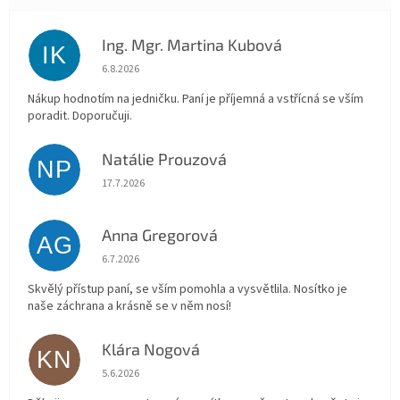
Ing. Mgr. Martina Kubová
IK
Hodnocení obchodu je 5 z 5 hvězdiček.
6.8.2026
Nákup hodnotím na jedničku. Paní je příjemná a vstřícná se vším
poradit. Doporučuji.
Natálie Prouzová
NP
Hodnocení obchodu je 5 z 5 hvězdiček.
17.7.2026
Anna Gregorová
AG
Hodnocení obchodu je 5 z 5 hvězdiček.
6.7.2026
Skvělý přístup paní, se vším pomohla a vysvětlila. Nosítko je
naše záchrana a krásně se v něm nosí!
Klára Nogová
KN
Hodnocení obchodu je 5 z 5 hvězdiček.
5.6.2026