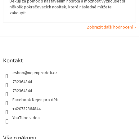
Děkuji za pomoc s nastavením nosítka a možnost vyzkoušet si
několik pokračovacích nosítek, které následně můžete
zakoupit.
Zobrazit další hodnocení
Z
á
p
a
Kontakt
t
eshop
@
nejenprodeti.cz
í
732364844
732364844
Facebook Nejen pro děti
+420732364844
YouTube videa
Vše o nákupu