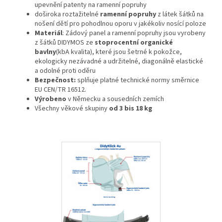
upevnění patenty na ramenní popruhy
doširoka roztažitelné
ramenní popruhy
z látek šátků na
nošení dětí pro pohodlnou oporu v jakékoliv nosící poloze
Materiál
: Zádový panel a ramenní popruhy jsou vyrobeny
z šátků DIDYMOS ze
stoprocentní organické
bavlny
(kbA kvalita), které jsou šetrné k pokožce,
ekologicky nezávadné a udržitelné, diagonálně elastické
a odolné proti oděru
Bezpečnost:
splňuje platné technické normy směrnice
EU CEN/TR 16512.
Výrobeno
v Německu a sousedních zemích
Všechny věkové skupiny
od 3 bis 18 kg