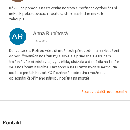
Děkuji za pomoc s nastavením nosítka a možnost vyzkoušet si
několik pokračovacích nosítek, které následně můžete
zakoupit.
Anna Rubínová
AR
Hodnocení obchodu je 5 z 5 hvězdiček.
19.5.2026
Konzultace s Petrou včetně možnosti předvedení a vyzkoušení
doporučovaných nosítek byla skvělá a přínosná. Petra nám
trpělivě vše představila, vysvětlila, ukázala a dohlédla na to, že
se s nosítkem naučíme. Bez toho a bez Petry bych si netroufla
nosítko jen tak koupit. 😊 Pozitivně hodnotím i možnost
objednání či přímého nákupu nosítka na místě!
Zobrazit další hodnocení
Z
á
p
a
Kontakt
t