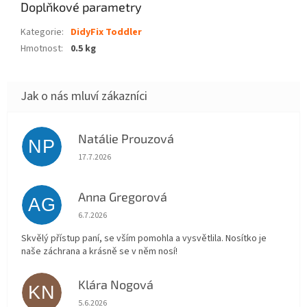
Doplňkové parametry
Kategorie
:
DidyFix Toddler
Hmotnost
:
0.5 kg
Natálie Prouzová
NP
Hodnocení obchodu je 5 z 5 hvězdiček.
17.7.2026
Anna Gregorová
AG
Hodnocení obchodu je 5 z 5 hvězdiček.
6.7.2026
Skvělý přístup paní, se vším pomohla a vysvětlila. Nosítko je
naše záchrana a krásně se v něm nosí!
Klára Nogová
KN
Hodnocení obchodu je 5 z 5 hvězdiček.
5.6.2026