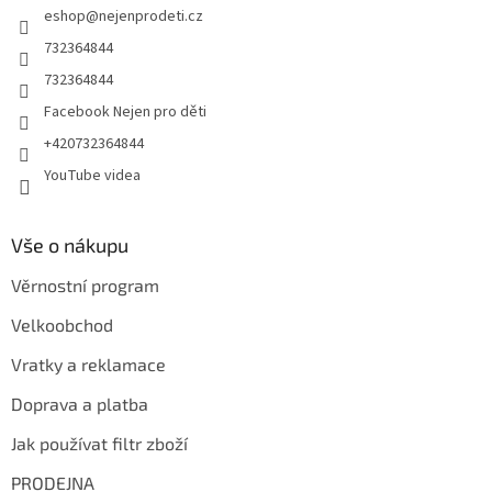
eshop
@
nejenprodeti.cz
í
732364844
732364844
Facebook Nejen pro děti
+420732364844
YouTube videa
Vše o nákupu
Věrnostní program
Velkoobchod
Vratky a reklamace
Doprava a platba
Jak používat filtr zboží
PRODEJNA