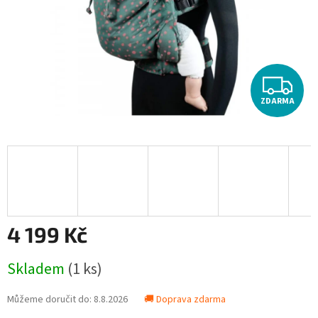
Z
ZDARMA
D
A
R
M
A
4 199 Kč
Měrná
Skladem
(1 ks)
cena:
Můžeme doručit do:
8.8.2026
🚚 Doprava zdarma