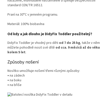
nasazené, individuálně nastavitelné a splňuje bezpečnostní
standard CEN/TR 16512.
Praní na 30°C v jemném programu.
Materiál:
100% biobavlna
Od kdy a jak dlouho je DidyFix Toddler použitelný?
DidyFix Toddler je vhodný pro děti
od 7 do 25 kg
, takže v něm
můžete pohodlně nosit své dítě
od cca. 9 měsíců až do věku
kolem 5 let
.
Způsoby nošení
Nosítko umožňuje nošení třemi různými způsoby:
•
na zádech
•
na boku
•
na břiše