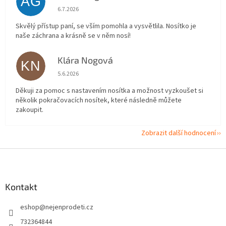
AG
Hodnocení obchodu je 5 z 5 hvězdiček.
6.7.2026
Skvělý přístup paní, se vším pomohla a vysvětlila. Nosítko je
naše záchrana a krásně se v něm nosí!
Klára Nogová
KN
Hodnocení obchodu je 5 z 5 hvězdiček.
5.6.2026
Děkuji za pomoc s nastavením nosítka a možnost vyzkoušet si
několik pokračovacích nosítek, které následně můžete
zakoupit.
Zobrazit další hodnocení
Z
á
p
a
Kontakt
t
eshop
@
nejenprodeti.cz
í
732364844