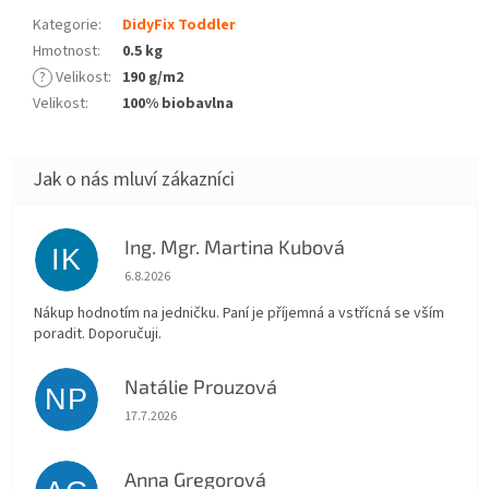
Kategorie
:
DidyFix Toddler
Hmotnost
:
0.5 kg
?
Velikost
:
190 g/m2
Velikost
:
100% biobavlna
Ing. Mgr. Martina Kubová
IK
Hodnocení obchodu je 5 z 5 hvězdiček.
6.8.2026
Nákup hodnotím na jedničku. Paní je příjemná a vstřícná se vším
poradit. Doporučuji.
Natálie Prouzová
NP
Hodnocení obchodu je 5 z 5 hvězdiček.
17.7.2026
Anna Gregorová