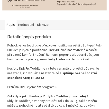
Popis
Hodnocení
Diskuze
Detailní popis produktu
Pohodlné rostoucí plně přezkové nosítko na větší děti typu "Full-
Buckle" je rychle použitelné, individuálně nastavitelné a nabízí
přirozený komfort nošení. Ramenní popruhy a bederní pás jsou
kompletně na přezky,
není tedy třeba nikde nic vázat
.
Nosítko DidyFix Toddler je i v této variantě pro větší děti rychle
nasazené, individuálně nastavitelné a
splňuje bezpečnostní
standard CEN/TR 16512
.
Praní na 30°C v jemném programu.
Od kdy a jak dlouho je DidyFix Toddler použitelný?
DidyFix Toddler je vhodný pro děti od 7 do 25 kg, takže v něm
můžete pohodlně nosit své dítě od cca. 9 měsíců až do věku