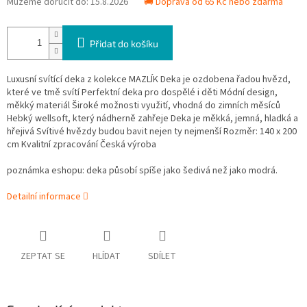
Můžeme doručit do:
15.8.2026
🚚 Doprava od 65 Kč nebo zdarma
Přidat do košíku
Luxusní svítící deka z kolekce MAZLÍK Deka je ozdobena řadou hvězd,
které ve tmě svítí Perfektní deka pro dospělé i děti Módní design,
měkký materiál Široké možnosti využití, vhodná do zimních měsíců
Hebký wellsoft, který nádherně zahřeje Deka je měkká, jemná, hladká a
hřejivá Svítivé hvězdy budou bavit nejen ty nejmenší Rozměr: 140 x 200
cm Kvalitní zpracování Česká výroba
poznámka eshopu: deka působí spíše jako šedivá než jako modrá.
Detailní informace
ZEPTAT SE
HLÍDAT
SDÍLET