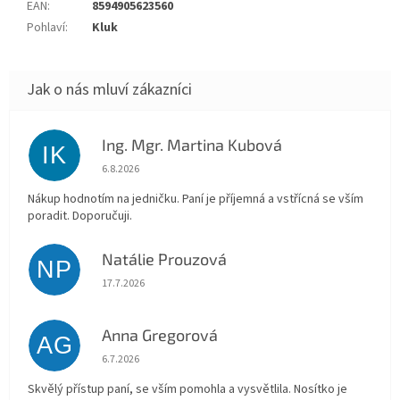
EAN
:
8594905623560
Pohlaví
:
Kluk
Ing. Mgr. Martina Kubová
IK
Hodnocení obchodu je 5 z 5 hvězdiček.
6.8.2026
Nákup hodnotím na jedničku. Paní je příjemná a vstřícná se vším
poradit. Doporučuji.
Natálie Prouzová
NP
Hodnocení obchodu je 5 z 5 hvězdiček.
17.7.2026
Anna Gregorová
AG
Hodnocení obchodu je 5 z 5 hvězdiček.
6.7.2026
Skvělý přístup paní, se vším pomohla a vysvětlila. Nosítko je