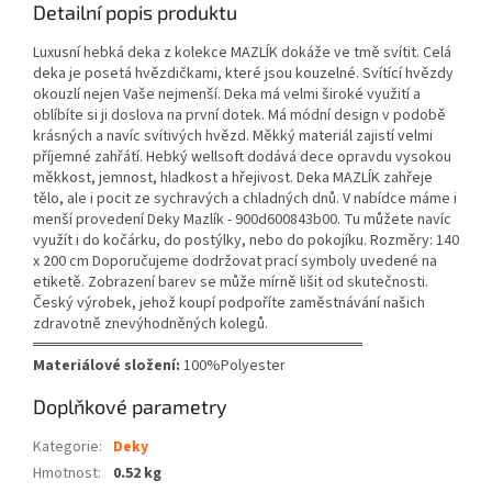
Detailní popis produktu
Luxusní hebká deka z kolekce MAZLÍK dokáže ve tmě svítit. Celá
deka je posetá hvězdičkami, které jsou kouzelné. Svítící hvězdy
okouzlí nejen Vaše nejmenší. Deka má velmi široké využití a
oblíbíte si ji doslova na první dotek. Má módní design v podobě
krásných a navíc svítivých hvězd. Měkký materiál zajistí velmi
příjemné zahřátí. Hebký wellsoft dodává dece opravdu vysokou
měkkost, jemnost, hladkost a hřejivost. Deka MAZLÍK zahřeje
tělo, ale i pocit ze sychravých a chladných dnů. V nabídce máme i
menší provedení Deky Mazlík - 900d600843b00. Tu můžete navíc
využít i do kočárku, do postýlky, nebo do pokojíku. Rozměry: 140
x 200 cm Doporučujeme dodržovat prací symboly uvedené na
etiketě. Zobrazení barev se může mírně lišit od skutečnosti.
Český výrobek, jehož koupí podpoříte zaměstnávání našich
zdravotně znevýhodněných kolegů.
══════════════════════════════
Materiálové složení:
100%Polyester
Doplňkové parametry
Kategorie
:
Deky
Hmotnost
:
0.52 kg