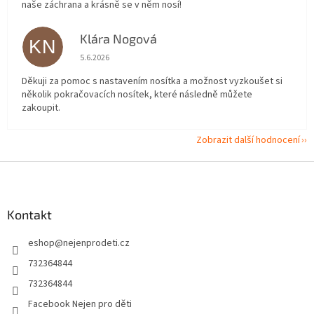
naše záchrana a krásně se v něm nosí!
Klára Nogová
KN
Hodnocení obchodu je 5 z 5 hvězdiček.
5.6.2026
Děkuji za pomoc s nastavením nosítka a možnost vyzkoušet si
několik pokračovacích nosítek, které následně můžete
zakoupit.
Zobrazit další hodnocení
Z
á
p
a
Kontakt
t
eshop
@
nejenprodeti.cz
í
732364844
732364844
Facebook Nejen pro děti