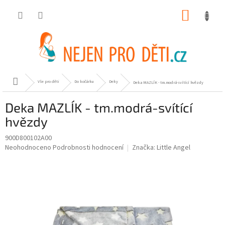
Přejít
NÁKUP
na
obsah
KOŠÍK
Domů
Vše pro děti
Do kočárku
Deky
Deka MAZLÍK - tm.modrá-svítící hvězdy
Deka MAZLÍK - tm.modrá-svítící
hvězdy
900D800102A00
Průměrné
Neohodnoceno
Podrobnosti hodnocení
Značka:
Little Angel
hodnocení
produktu
je
0,0
z
5
hvězdiček.