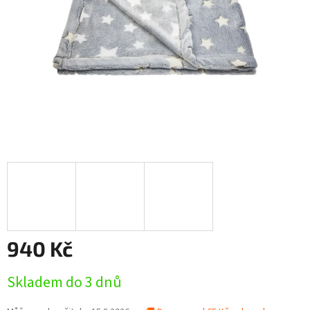
940 Kč
Měrná
Skladem do 3 dnů
cena: