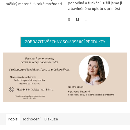
pohodlná a funkční Ušili jsme ji
měkký materiál Široké možnosti
z bavlněného úpletu s příměsí
využití, vhodná do zimních
termoregulačního materiálu ...
měsíců. Hebký wellsoft,...
S
M
L
ZOBRAZIT VŠECHNY SOUVISEJÍCÍ PRODUKTY
Popis
Hodnocení
Diskuze