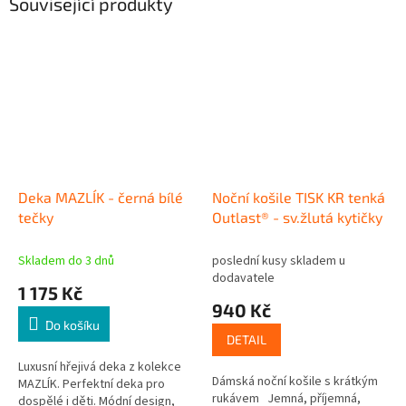
Související produkty
Deka MAZLÍK - černá bílé
Noční košile TISK KR tenká
tečky
Outlast® - sv.žlutá kytičky
Skladem do 3 dnů
poslední kusy skladem u
dodavatele
1 175 Kč
940 Kč
Do košíku
DETAIL
Luxusní hřejivá deka z kolekce
Dámská noční košile s krátkým
MAZLÍK. Perfektní deka pro
rukávem Jemná, příjemná,
dospělé i děti. Módní design,