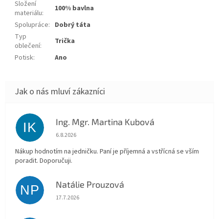
Složení
100% bavlna
materiálu
:
Spolupráce
:
Dobrý táta
Typ
Trička
oblečení
:
Potisk
:
Ano
Ing. Mgr. Martina Kubová
IK
Hodnocení obchodu je 5 z 5 hvězdiček.
6.8.2026
Nákup hodnotím na jedničku. Paní je příjemná a vstřícná se vším
poradit. Doporučuji.
Natálie Prouzová
NP
Hodnocení obchodu je 5 z 5 hvězdiček.
17.7.2026