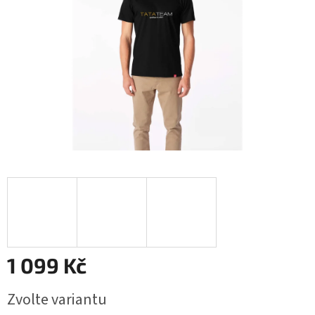
1 099 Kč
Měrná
Zvolte variantu
cena: