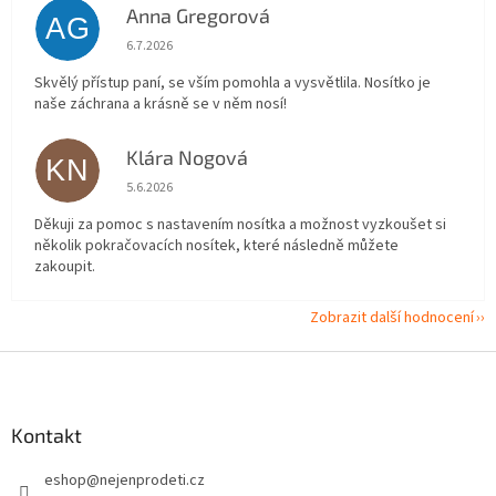
Anna Gregorová
AG
Hodnocení obchodu je 5 z 5 hvězdiček.
6.7.2026
Skvělý přístup paní, se vším pomohla a vysvětlila. Nosítko je
naše záchrana a krásně se v něm nosí!
Klára Nogová
KN
Hodnocení obchodu je 5 z 5 hvězdiček.
5.6.2026
Děkuji za pomoc s nastavením nosítka a možnost vyzkoušet si
několik pokračovacích nosítek, které následně můžete
zakoupit.
Zobrazit další hodnocení
Z
á
p
a
Kontakt
t
eshop
@
nejenprodeti.cz
í