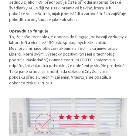
Jednou z jeho TOP předností je čistě přírodní materiál. České
švadlenky AGEN šijí ze 100% prémiové bavlny, která je k
pokožce velice šetrná, nijak ji nedráždí a zároveň tričku zajišťuje
pohodlí a prodyšnost v jakékoli situaci.
Opravdu to funguje
To, že naše technologie doopravdy funguje, potvrzují výzkumy z
laboratoří a více než 150 tisíc spokojených zákazníků.
Mezi prvními naše oblečení zkoumala Technická univerzita v
Liberci, která svými výsledky pozitivní tvrzení o technologii
podtrhla. Následně výzkumné centrum CEITEC analyzovalo
odpařování vlhkosti a potvrdilo, že oblečení je skvěle prodyšné.
Také jsme si nechali změřit, zda oblečení CityZen chrání
pokožku před slunečním zářením. V testu jsme obstáli, a
dokonce získali UPF 50+.