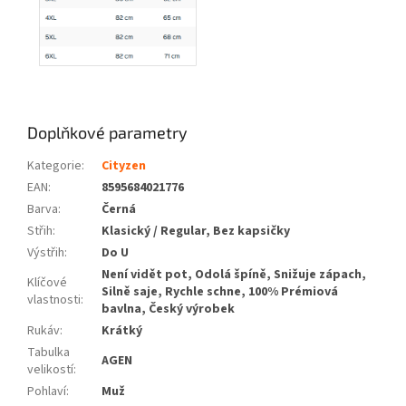
Doplňkové parametry
Kategorie
:
Cityzen
EAN
:
8595684021776
Barva
:
Černá
Střih
:
Klasický / Regular, Bez kapsičky
Výstřih
:
Do U
Není vidět pot, Odolá špíně, Snižuje zápach,
Klíčové
Silně saje, Rychle schne, 100% Prémiová
vlastnosti
:
bavlna, Český výrobek
Rukáv
:
Krátký
Tabulka
AGEN
velikostí
:
Pohlaví
:
Muž