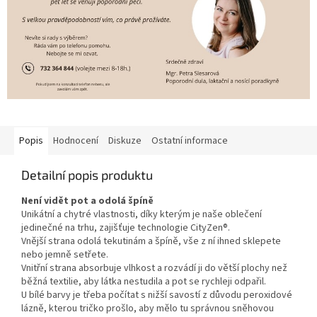
Popis
Hodnocení
Diskuze
Ostatní informace
Detailní popis produktu
Není vidět pot a odolá špíně
Unikátní a chytré vlastnosti, díky kterým je naše oblečení
jedinečné na trhu, zajišťuje technologie CityZen®.
Vnější strana odolá tekutinám a špíně, vše z ní ihned sklepete
nebo jemně setřete.
Vnitřní strana absorbuje vlhkost a rozvádí ji do větší plochy než
běžná textilie, aby látka nestudila a pot se rychleji odpařil.
U bílé barvy je třeba počítat s nižší savostí z důvodu peroxidové
lázně, kterou tričko prošlo, aby mělo tu správnou sněhovou