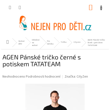
Přejít
NÁKUP
na
obsah
KOŠÍK
Oblečení
AGEN Pánské tričko
Nošení
Pro
Domů
Trička
Cityzen
na
černé s potiskem
dětí
tatínka
nošení
TATATEAM
AGEN Pánské tričko černé s
potiskem TATATEAM
Průměrné
Neohodnoceno
Podrobnosti hodnocení
Značka:
CityZen
hodnocení
produktu
je
0,0
z
5
hvězdiček.