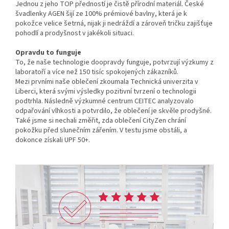
Jednou z jeho TOP předností je čistě přírodní materiál. České
švadlenky AGEN šijí ze 100% prémiové bavlny, která je k
pokožce velice šetrná, nijak ji nedráždí a zároveň tričku zajišťuje
pohodlí a prodyšnost v jakékoli situaci.
Opravdu to funguje
To, že naše technologie doopravdy funguje, potvrzují výzkumy z
laboratoří a více než 150 tisíc spokojených zákazníků.
Mezi prvními naše oblečení zkoumala Technická univerzita v
Liberci, která svými výsledky pozitivní tvrzení o technologii
podtrhla. Následně výzkumné centrum CEITEC analyzovalo
odpařování vlhkosti a potvrdilo, že oblečení je skvěle prodyšné.
Také jsme si nechali změřit, zda oblečení CityZen chrání
pokožku před slunečním zářením. V testu jsme obstáli, a
dokonce získali UPF 50+.