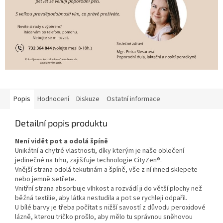
Popis
Hodnocení
Diskuze
Ostatní informace
Detailní popis produktu
Není vidět pot a odolá špíně
Unikátní a chytré vlastnosti, díky kterým je naše oblečení
jedinečné na trhu, zajišťuje technologie CityZen®.
Vnější strana odolá tekutinám a špíně, vše z ní ihned sklepete
nebo jemně setřete.
Vnitřní strana absorbuje vlhkost a rozvádí ji do větší plochy než
běžná textilie, aby látka nestudila a pot se rychleji odpařil.
U bílé barvy je třeba počítat s nižší savostí z důvodu peroxidové
lázně, kterou tričko prošlo, aby mělo tu správnou sněhovou