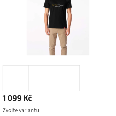
1 099 Kč
Měrná
Zvolte variantu
cena: