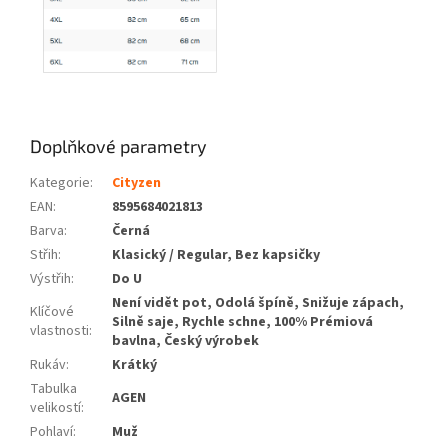
Doplňkové parametry
Kategorie
:
Cityzen
EAN
:
8595684021813
Barva
:
Černá
Střih
:
Klasický / Regular, Bez kapsičky
Výstřih
:
Do U
Není vidět pot, Odolá špíně, Snižuje zápach,
Klíčové
Silně saje, Rychle schne, 100% Prémiová
vlastnosti
:
bavlna, Český výrobek
Rukáv
:
Krátký
Tabulka
AGEN
velikostí
:
Pohlaví
:
Muž