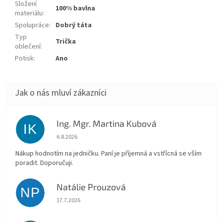
Složení
100% bavlna
materiálu
:
Spolupráce
:
Dobrý táta
Typ
Trička
oblečení
:
Potisk
:
Ano
Ing. Mgr. Martina Kubová
IK
Hodnocení obchodu je 5 z 5 hvězdiček.
6.8.2026
Nákup hodnotím na jedničku. Paní je příjemná a vstřícná se vším
poradit. Doporučuji.
Natálie Prouzová
NP
Hodnocení obchodu je 5 z 5 hvězdiček.
17.7.2026