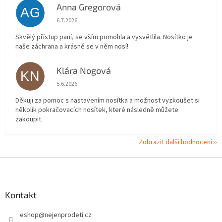
Anna Gregorová
AG
Hodnocení obchodu je 5 z 5 hvězdiček.
6.7.2026
Skvělý přístup paní, se vším pomohla a vysvětlila. Nosítko je
naše záchrana a krásně se v něm nosí!
Klára Nogová
KN
Hodnocení obchodu je 5 z 5 hvězdiček.
5.6.2026
Děkuji za pomoc s nastavením nosítka a možnost vyzkoušet si
několik pokračovacích nosítek, které následně můžete
zakoupit.
Zobrazit další hodnocení
Z
á
p
a
Kontakt
t
eshop
@
nejenprodeti.cz
í