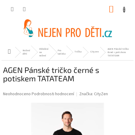
Přejít
NÁKUP
na
obsah
KOŠÍK
Oblečení
AGEN Pánské tričko
Nošení
Pro
Domů
Trička
Cityzen
na
černé s potiskem
dětí
tatínka
nošení
TATATEAM
AGEN Pánské tričko černé s
potiskem TATATEAM
Průměrné
Neohodnoceno
Podrobnosti hodnocení
Značka:
CityZen
hodnocení
produktu
je
0,0
z
5
hvězdiček.