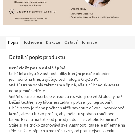
Popis
Hodnocení
Diskuze
Ostatní informace
Detailní popis produktu
Není vidět pot a odolá špíně
Unikátní a chytré vlastnosti, díky kterým je naše oblečení
jedinečné na trhu, zajišťuje technologie CityZen®.
Vnější strana odolá tekutinám a špíně, vše z ní ihned sklepete
nebo jemně setřete.
Vnitřní strana absorbuje vlhkost a rozvádí ji do větší plochy než
běžná textilie, aby látka nestudila a pot se rychleji odpařil.
U bílé barvy je třeba počítat s nižší savostí z důvodu peroxidové
lázně, kterou tričko prošlo, aby mělo tu správnou sněhovou
barvu. Bavlna má totiž od přírody odstín „světlého kapučína“.
Stále si ale tričko zachovává své vlastnosti, takže je příjemné na
těle, snižuje zápach a mokré skvrny od potu nejsou zvenku