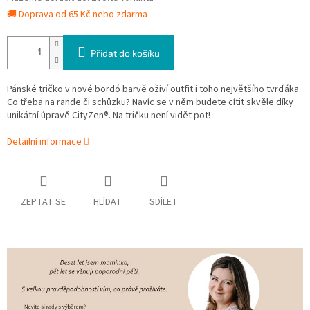
🚚 Doprava od 65 Kč nebo zdarma
Přidat do košíku
Pánské tričko v nové bordó barvě oživí outfit i toho největšího tvrďáka.
Co třeba na rande či schůzku? Navíc se v něm budete cítit skvěle díky
unikátní úpravě CityZen®. Na tričku není vidět pot!
Detailní informace
ZEPTAT SE
HLÍDAT
SDÍLET