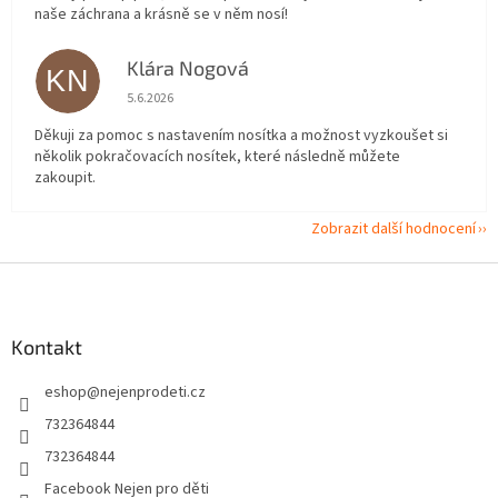
naše záchrana a krásně se v něm nosí!
Klára Nogová
KN
Hodnocení obchodu je 5 z 5 hvězdiček.
5.6.2026
Děkuji za pomoc s nastavením nosítka a možnost vyzkoušet si
několik pokračovacích nosítek, které následně můžete
zakoupit.
Zobrazit další hodnocení
Z
á
p
a
Kontakt
t
eshop
@
nejenprodeti.cz
í
732364844
732364844
Facebook Nejen pro děti