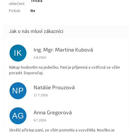
Trička
oblečení
:
Potisk
:
Ne
Ing. Mgr. Martina Kubová
IK
Hodnocení obchodu je 5 z 5 hvězdiček.
6.8.2026
Nákup hodnotím na jedničku. Paní je příjemná a vstřícná se vším
poradit. Doporučuji.
Natálie Prouzová
NP
Hodnocení obchodu je 5 z 5 hvězdiček.
17.7.2026
Anna Gregorová
AG
Hodnocení obchodu je 5 z 5 hvězdiček.
6.7.2026
Skvělý přístup paní, se vším pomohla a vysvětlila. Nosítko je