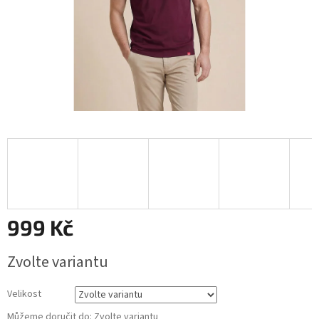
999 Kč
Měrná
Zvolte variantu
cena:
Velikost
Můžeme doručit do:
Zvolte variantu