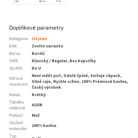
Doplňkové parametry
Kategorie
:
Cityzen
EAN
:
Zvolte variantu
Barva
:
Bordó
Střih
:
Klasický / Regular, Bez kapsičky
Výstřih
:
Do U
Není vidět pot, Odolá špíně, Snižuje zápach,
Klíčové
Silně saje, Rychle schne, 100% Prémiová bavlna,
vlastnosti
:
Český výrobek
Rukáv
:
Krátký
Tabulka
AGEN
velikostí
:
Pohlaví
:
Muž
Složení
100% bavlna
materiálu
:
Typ