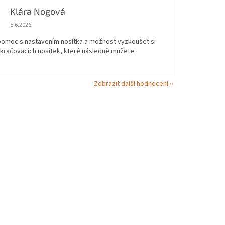
Klára Nogová
Hodnocení obchodu je 5 z 5 hvězdiček.
5.6.2026
 pomoc s nastavením nosítka a možnost vyzkoušet si
okračovacích nosítek, které následně můžete
Zobrazit další hodnocení