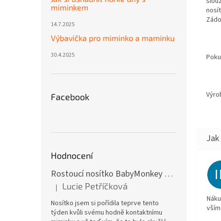
slou
miminkem
nosí
Zádo
14.7.2025
Výbavička pro miminko a maminku
30.4.2025
Pokud
Výrob
Facebook
Hodnocení
Rostoucí nosítko BabyMonkey Original Essential - khaki zelené
Lucie Petříčková
|
Hodnocení produktu je 5 z 5 hvězdiček.
Náku
Nosítko jsem si pořídila teprve tento
vším
týden kvůli svému hodně kontaktnímu