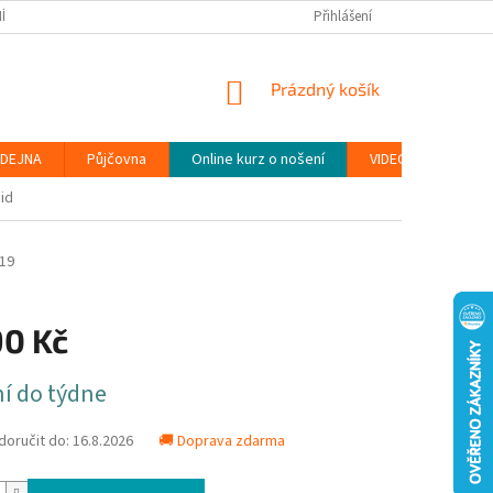
ÍNKY
PODMÍNKY OCHRANY OSOBNÍCH ÚDAJŮ (GDPR)
Přihlášení
MOJE OBJEDN
NÁKUPNÍ
Prázdný košík
KOŠÍK
DEJNA
Půjčovna
Online kurz o nošení
VIDEONÁVODY
id
19
90 Kč
í do týdne
oručit do:
16.8.2026
🚚 Doprava zdarma