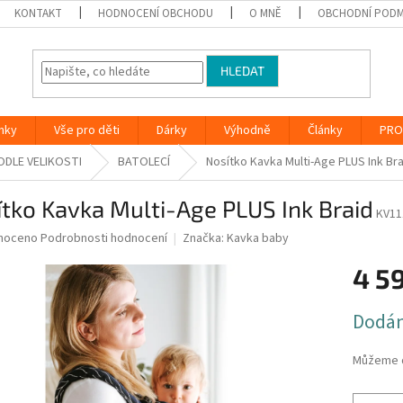
KONTAKT
HODNOCENÍ OBCHODU
O MNĚ
OBCHODNÍ PODM
HLEDAT
nky
Vše pro děti
Dárky
Výhodně
Články
PRO
ODLE VELIKOSTI
BATOLECÍ
Nosítko Kavka Multi-Age PLUS Ink Bra
tko Kavka Multi-Age PLUS Ink Braid
KV11
né
noceno
Podrobnosti hodnocení
Značka:
Kavka baby
ní
4 5
u
Měrná
Dodán
cena:
ek.
Můžeme d