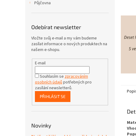
Půjčovna
Odebírat newsletter
Vložte svůj e-mail a my vám budeme
zasílat informace o nových produktech na
našem e-shopu.
E-mail
Souhlasím se
zpracováním
osobních údajů
potřebných pro
zasílání newsletterů.
Popi
PŘIHLÁSIT SE
Det
Mate
Novinky
Vhod
Popr