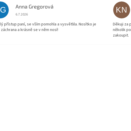
Anna Gregorová
AG
KN
Hodnocení obchodu je 5 z 5 hvězdiček.
6.7.2026
lý přístup paní, se vším pomohla a vysvětlila. Nosítko je
Děkuji za
 záchrana a krásně se v něm nosí!
několik p
zakoupit.