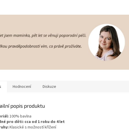
s
Hodnocení
Diskuze
ailní popis produktu
riál:
100% bavlna
né pro děti: cca od 1 roku do 4 let
uhy:
Klasické s možností křížení