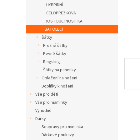
n
HYBRIDNÍ
e
CELOPŘEZKOVÁ
l
ROSTOUCÍ NOSÍTKA
BATOLECÍ
Šátky
Pružné šátky
Pevné šátky
Ringsling
Šátky na panenky
Oblečení na nošení
Doplňky k nošení
Vše pro děti
Vše pro maminky
Výhodně
Dárky
Soupravy pro miminka
Dárkové poukazy