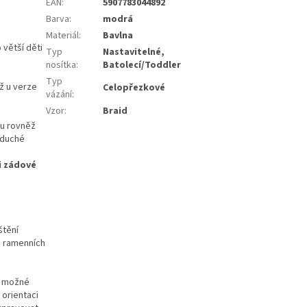
EAN
:
5907783044892
Barva
:
modrá
Materiál
:
Bavlna
 větší děti
Typ
Nastavitelné,
nosítka
:
Batolecí/Toddler
Typ
ež u verze
Celopřezkové
vázání
:
Vzor
:
Braid
ou rovněž
oduché
i zádové
štění
a ramenních
e možné
 orientaci