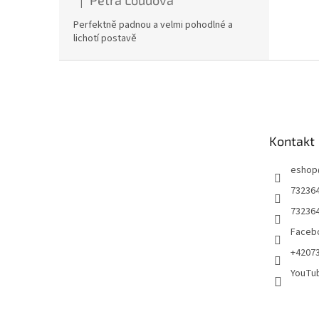
Petra Loudová
|
Hodnocení produktu je 5 z 5 hvězdiček.
Perfektně padnou a velmi pohodlné a
lichotí postavě
Z
á
p
a
t
Kontakt
í
eshop
73236
73236
Facebo
+4207
YouTu