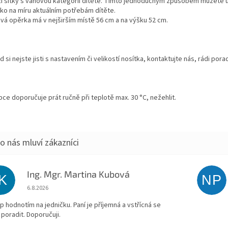
ží šítky s váhovou kategorií dítěte. Tímto jednoduchým způsobem můžete 
tko na míru aktuálním potřebám dítěte.
vá opěrka má v nejširším místě 56 cm a na výšku 52 cm.
 si nejste jisti s nastavením či velikostí nosítka, kontaktujte nás, rádi pora
ce doporučuje prát ručně při teplotě max. 30 °C, nežehlit.
Ing. Mgr. Martina Kubová
IK
NP
Hodnocení obchodu je 5 z 5 hvězdiček.
6.8.2026
p hodnotím na jedničku. Paní je příjemná a vstřícná se
 poradit. Doporučuji.