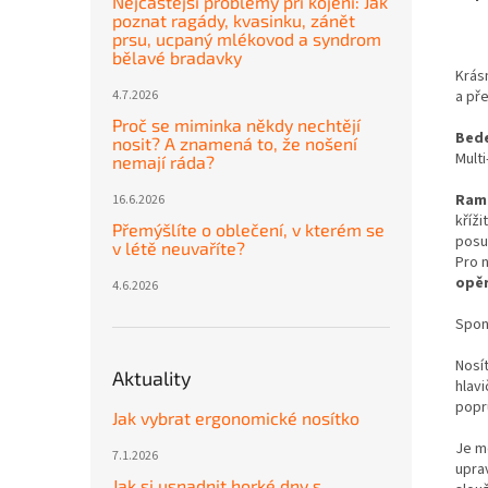
Nejčastější problémy při kojení: Jak
poznat ragády, kvasinku, zánět
prsu, ucpaný mlékovod a syndrom
bělavé bradavky
Krásn
a př
4.7.2026
Proč se miminka někdy nechtějí
Bede
nosit? A znamená to, že nošení
Mult
nemají ráda?
Ram
16.6.2026
kříž
Přemýšlíte o oblečení, v kterém se
posu
v létě neuvaříte?
Pro 
opě
4.6.2026
Spon
Nosí
Aktuality
hlav
popr
Jak vybrat ergonomické nosítko
Je m
7.1.2026
upra
Jak si usnadnit horké dny s