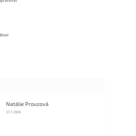
upravovat
díme!
Natálie Prouzová
Hodnocení obchodu je 5 z 5 hvězdiček.
17.7.2026