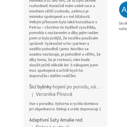
miminku a už teď vím, že to bylo skvělé
rozhodnutí. Konečně mám volné ruce a
mnohem větší svobodu, zatímco je
miminko spokojené a v mé blízkosti.
Velkým přínosem byla také konzultace s
Skvě
Petrou – všechno mi trpělivě vysvětlila,
naše
pomohla s nastavením a díky jejím radám
jsem si byla jistější, že nosítko používám
správně. Vyzkoušel si ho i partner a
sedělo pohodlně i jemu. Nosítko se
snadno nastavuje, je pohodlné a věřím, že
díky tomu, že je rostoucí, nám bude
sloužit ještě několik let. S nákupem jsem
moc spokojená a určitě bych ho
doporučila i dalším rodičům.
Šicí bylinky
hojení po porodu, nástřih a jizvy
Veronika Pínová
|
Hodnocení produktu je 5 z 5 hvězdiček.
Vse v poradku. Vyborna a rychla domluva
pri objednavce. Dekuji a vrele doporucuji :)
Adaptivní šaty Amalie red