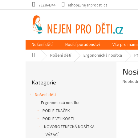
Přejít
732364844
eshop@nejenprodeti.cz
na
obsah
Nošení dětí
Nosící poradenství
Vše pro mami
Domů
Nošení dětí
Ergonomická nosítka
P
P
Nosí
o
Přeskočit
s
Průměr
Neohod
Kategorie
kategorie
t
hodnoce
r
produkt
Nošení dětí
a
je
Ergonomická nosítka
0,0
n
z
PODLE ZNAČEK
n
5
í
PODLE VELIKOSTI
hvězdič
p
NOVOROZENECKÁ NOSÍTKA
a
VÁZACÍ