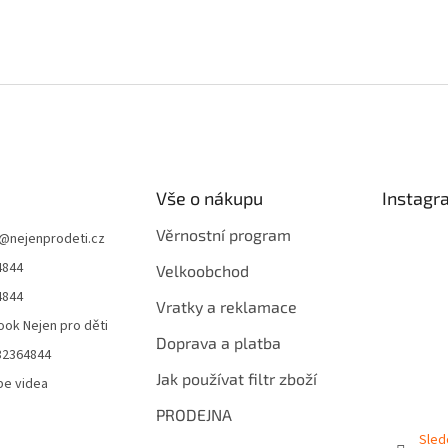
Vše o nákupu
Instagr
Věrnostní program
@
nejenprodeti.cz
4844
Velkoobchod
4844
Vratky a reklamace
ok Nejen pro děti
Doprava a platba
32364844
Jak používat filtr zboží
be videa
PRODEJNA
Sled