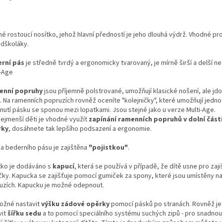
é rostoucí nosítko, jehož hlavní předností je jeho dlouhá výdrž. Vhodné pro
edškoláky.
rní pás
je středně tvrdý a ergonomicky tvarovaný, je mírně širší a delší n
i-Age
enní popruhy
jsou příjemně polstrované, umožňují klasické nošení, ale jd
it. Na ramenních popruzích rovněž oceníte "kolejničky", které umožňují jedn
nutí pásku se sponou mezi lopatkami. Jsou stejné jako u verze Multi-Age.
nejmenší děti je vhodné využít
zapínání ramenních popruhů v dolní část
rky
, dosáhnete tak lepšího podsazení a ergonomie.
a bederního pásu je zajištěna
"pojistkou"
.
tko je dodáváno s
kapucí
, která se používá v případě, že dítě usne pro zaji
ičky. Kapucka se zajišťuje pomocí gumiček za spony, které jsou umístěny n
uzích. Kapucku je možné odepnout.
ožné nastavit
výšku zádové opěrky
pomocí pásků po stranách. Rovněž j
vit
šířku sedu
a to pomocí speciálního systému suchých zipů - pro snadnou