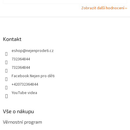
Zobrazit další hodnocení
Z
á
p
a
Kontakt
t
eshop
@
nejenprodeti.cz
í
732364844
732364844
Facebook Nejen pro děti
+420732364844
YouTube videa
Vše o nákupu
Věrnostní program