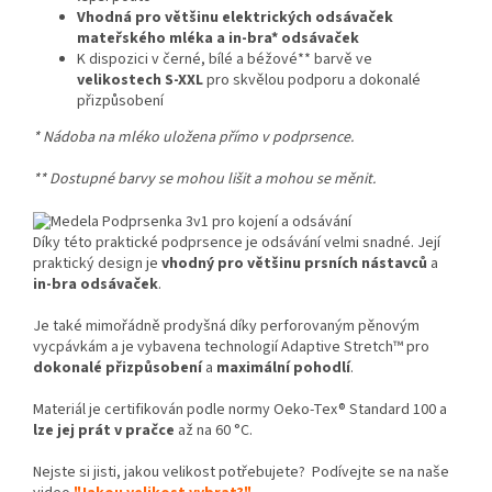
Vhodná pro většinu elektrických odsávaček
mateřského mléka a in-bra* odsávaček
K dispozici v černé, bílé a béžové** barvě ve
velikostech S-XXL
pro skvělou podporu a dokonalé
přizpůsobení
* Nádoba na mléko uložena přímo v podprsence.
** Dostupné barvy se mohou lišit a mohou se měnit.
Díky této praktické podprsence je odsávání velmi snadné. Její
praktický design je
vhodný pro většinu prsních nástavců
a
in-bra odsávaček
.
Je také mimořádně prodyšná díky perforovaným pěnovým
vycpávkám a je vybavena technologií Adaptive Stretch™ pro
dokonalé přizpůsobení
a
maximální pohodlí
.
Materiál je certifikován podle normy Oeko-Tex® Standard 100 a
lze jej prát v pračce
až na 60 °C.
Nejste si jisti, jakou velikost potřebujete? Podívejte se na naše