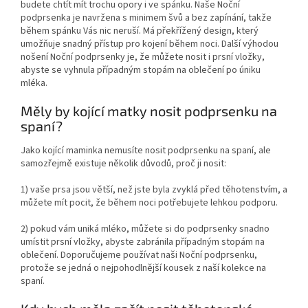
budete chtít mít trochu opory i ve spánku. Naše Noční
podprsenka je navržena s minimem švů a bez zapínání, takže
během spánku Vás nic neruší. Má překřížený design, který
umožňuje snadný přístup pro kojení během noci. Další výhodou
nošení Noční podprsenky je, že můžete nosit i prsní vložky,
abyste se vyhnula případným stopám na oblečení po úniku
mléka.
Měly by kojící matky nosit podprsenku na
spaní?
Jako kojící maminka nemusíte nosit podprsenku na spaní, ale
samozřejmě existuje několik důvodů, proč ji nosit:
1) vaše prsa jsou větší, než jste byla zvyklá před těhotenstvím, a
můžete mít pocit, že během noci potřebujete lehkou podporu.
2) pokud vám uniká mléko, můžete si do podprsenky snadno
umístit prsní vložky, abyste zabránila případným stopám na
oblečení. Doporučujeme používat naši Noční podprsenku,
protože se jedná o nejpohodlnější kousek z naší kolekce na
spaní.