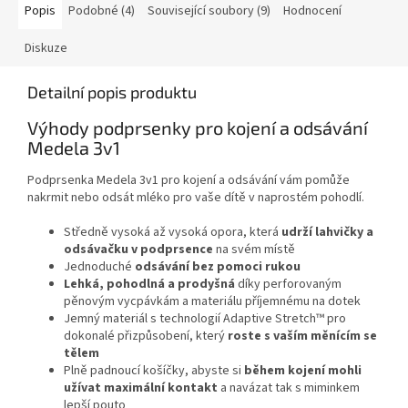
Popis
Podobné (4)
Související soubory (9)
Hodnocení
Diskuze
Detailní popis produktu
Výhody podprsenky pro kojení a odsávání
Medela 3v1
Podprsenka Medela 3v1 pro kojení a odsávání vám pomůže
nakrmit nebo odsát mléko pro vaše dítě v naprostém pohodlí.
Středně vysoká až vysoká opora, která
udrží lahvičky a
odsávačku v podprsence
na svém místě
Jednoduché
odsávání bez pomoci rukou
Lehká, pohodlná a prodyšná
díky perforovaným
pěnovým vycpávkám a materiálu příjemnému na dotek
Jemný materiál s technologií Adaptive Stretch™ pro
dokonalé přizpůsobení, který
roste s vaším měnícím se
tělem
Plně padnoucí košíčky, abyste si
během kojení mohli
užívat maximální kontakt
a navázat tak s miminkem
lepší pouto