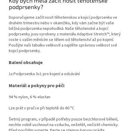
Kdy bych měla začít nosit těhotenské
podprsenky?
Doporučujeme začít nosit těhotenskou a kojicí podprsenku ve
druhém trimestru nebo v okamžiku, kdy vám začne být vaše
běžná podprsenka nepohodlná. Naše těhotenské a kojicí
podprsenky jsou vyrobeny z materiálu Adaptive Stretch™, který
roste s vaším měnícím se tělem od těhotenství až po kojení.
Použijte naši tabulku velikostí a najděte správnou velikost své
kojicí podprsenky.
Balení obsahuje
1x Podprsenka 3v1 pro kojení a odsávání
Materiál a pokyny pro péči
94 % nylon, 6 % elastan
Lze prát v pračce při teplotě do 60 °C
Šetrný program, v případě potřeby pouze bezchlorové bělení,
nechte volně uschnout na vzduchu, nežehlit, nečistit chemicky.
Před použitím vyperte. Perte se stejnou barvou prádla.