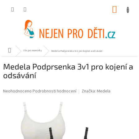
Přejít
NÁKUP
na
obsah
KOŠÍK
Domů
Vše pro maminky
Medela Podprsenka 3v1 pro kojení a odsávání
Medela Podprsenka 3v1 pro kojení a
odsávání
Průměrné
Neohodnoceno
Podrobnosti hodnocení
Značka:
Medela
hodnocení
produktu
je
0,0
z
5
hvězdiček.