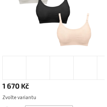
1 670 Kč
Měrná
Zvolte variantu
cena: