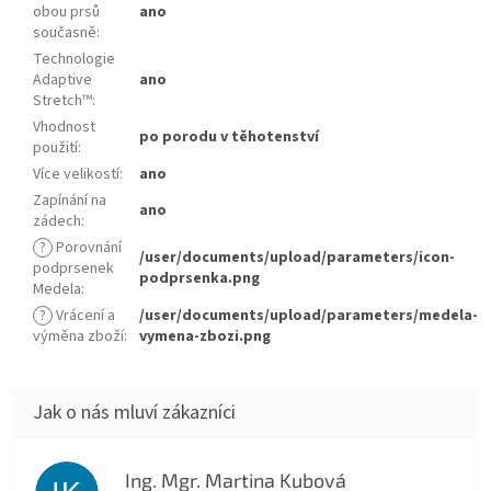
obou prsů
ano
současně
:
Technologie
Adaptive
ano
Stretch™
:
Vhodnost
po porodu v těhotenství
použití
:
Více velikostí
:
ano
Zapínání na
ano
zádech
:
?
Porovnání
/user/documents/upload/parameters/icon-
podprsenek
podprsenka.png
Medela
:
?
Vrácení a
/user/documents/upload/parameters/medela-
výměna zboží
:
vymena-zbozi.png
Ing. Mgr. Martina Kubová