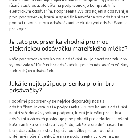
různé vlastnosti, ale většina podprsenek je kompatibilní s
elektrickým odsáváním. Podprsenka 3v1 pro kojení a odsávání je
první podprsenka, která je speciálně navržena pro odsávání bez
pomoci rukou s in-bra odsávačkami, elektrickými odsávačkami a
pro kojení.
Je tato podprsenka vhodná pro mou
elektrickou odsávačku mateřského mléka?
Naše podprsenka pro kojení a odsávání 3v1 je navržena tak, aby
vyhovovala většině in-bra odsávaček i prsním nástavcům většiny
elektrických odsávaček.
Jaká je nejlepší podprsenka pro in-bra
odsávačky?
Podpůrné podprsenky se nejvíce doporučují nosit s
odsávačkami in-bra. Naše podprsenka 3v1 pro kojení a odsávání
nabízí střední až vysokou podporu, která je ideální pro in-bra
odsávání a zároveň poskytuje plné pohodlí pro celodenní nošení.
Naše ramínka se nastavují zepředu, takže je snadné nasadit in-
bra odsávačku a nastavit správnou délku pro pohodlné a
přiléhavé nošení. Jelikož je naše podprsenka vyrobena z na