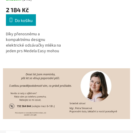
2 184 Kč
Do košíku
Díky přenosnému a
kompaktnímu designu
elektrické odsávačky mléka na
jeden prs Medela Easy mohou
maminky efektivně odsávat
mateřské mléko, kdykoliv se jim
to hodí. Odsávačka má...