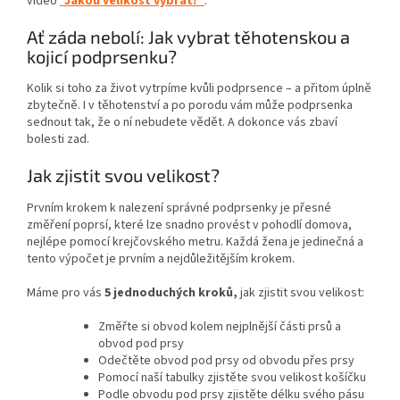
video
"Jakou velikost vybrat?"
.
Ať záda nebolí: Jak vybrat těhotenskou a
kojicí podprsenku?
Kolik si toho za život vytrpíme kvůli podprsence – a přitom úplně
zbytečně. I v těhotenství a po porodu vám může podprsenka
sednout tak, že o ní nebudete vědět. A dokonce vás zbaví
bolesti zad.
Jak zjistit svou velikost?
Prvním krokem k nalezení správné podprsenky je přesné
změření poprsí, které lze snadno provést v pohodlí domova,
nejlépe pomocí krejčovského metru. Každá žena je jedinečná a
tento výpočet je prvním a nejdůležitějším krokem.
Máme pro vás
5 jednoduchých kroků,
jak zjistit svou velikost:
Změřte si obvod kolem nejplnější části prsů a
obvod pod prsy
Odečtěte obvod pod prsy od obvodu přes prsy
Pomocí naší tabulky zjistěte svou velikost košíčku
Podle obvodu pod prsy zjistěte délku svého pásu