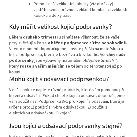
Pomocí naší velikostní tabulky (viz obrázky)
zjistěte svou správnou velikost kombinací velikosti
košíčku a délky pásu.
Kdy měřit velikost kojící podprsenky?
Během
druhého trimestru
si můžete všimnout, že se Vaše
prsy zvětšují a že se
v běžné podprsence cítíte nepohodlně.
V tento moment doporučujeme, abyste přešla na mateřskou a
kojicí podprsenku, která je bezešvá a bez kostic. Všechny
naše
podprsenky
jsou vybaveny materiálem
Adaptive Stretch™,
který
roste s vaším měnícím se tělem
od těhotenství až po
kojení.
Mohu kojit s odsávací podprsenkou?
V naší nabídce najdete různé produkty, které vám pomohou při
kojení a odsávání. Pokud chcete kojit a odsávat, doporučujeme
vám použít naši Podprsenku 3v1 pro kojení a odsávání, která je
určena pro: 1) použití s in-bra odsávačkou, 2) použití s
elektrickou odsávačkou, 3) kojení.
Jsou kojící a odsávací podprsenky stejné?
Naše nabídka zahrnuje kojicí a odsávací podprsenky, které mají