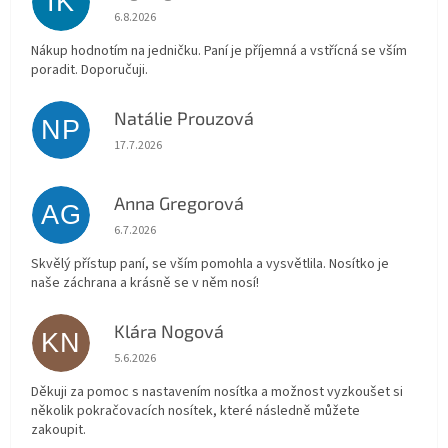
IK
Hodnocení obchodu je 5 z 5 hvězdiček.
6.8.2026
Nákup hodnotím na jedničku. Paní je příjemná a vstřícná se vším
poradit. Doporučuji.
Natálie Prouzová
NP
Hodnocení obchodu je 5 z 5 hvězdiček.
17.7.2026
Anna Gregorová
AG
Hodnocení obchodu je 5 z 5 hvězdiček.
6.7.2026
Skvělý přístup paní, se vším pomohla a vysvětlila. Nosítko je
naše záchrana a krásně se v něm nosí!
Klára Nogová
KN
Hodnocení obchodu je 5 z 5 hvězdiček.
5.6.2026
Děkuji za pomoc s nastavením nosítka a možnost vyzkoušet si
několik pokračovacích nosítek, které následně můžete
zakoupit.