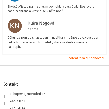
Skvělý přístup paní, se vším pomohla a vysvětlila. Nosítko je
naše záchrana a krásně se v něm nosí!
Klára Nogová
KN
Hodnocení obchodu je 5 z 5 hvězdiček.
5.6.2026
Děkuji za pomoc s nastavením nosítka a možnost vyzkoušet si
několik pokračovacích nosítek, které následně můžete
zakoupit.
Zobrazit další hodnocení
Z
á
p
a
Kontakt
t
eshop
@
nejenprodeti.cz
í
732364844
732364844