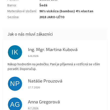
Barva
:
Šedá
Materiálové složení
:
96% viskóza (bambus) 4% elastan
Sezóna
:
2018 JARO-LÉTO
Ing. Mgr. Martina Kubová
IK
Hodnocení obchodu je 5 z 5 hvězdiček.
6.8.2026
Nákup hodnotím na jedničku. Paní je příjemná a vstřícná se vším
poradit. Doporučuji.
Natálie Prouzová
NP
Hodnocení obchodu je 5 z 5 hvězdiček.
17.7.2026
Anna Gregorová
AG
Hodnocení obchodu je 5 z 5 hvězdiček.
6.7.2026