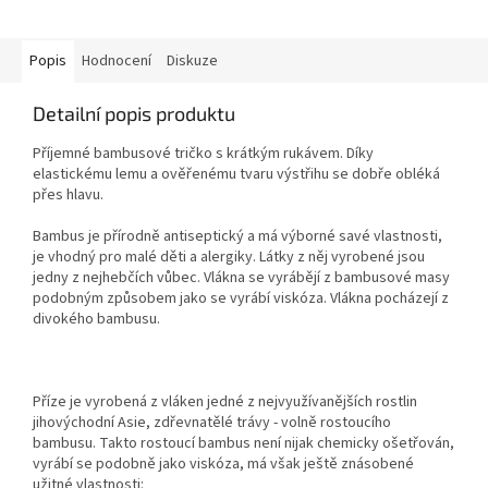
Popis
Hodnocení
Diskuze
Detailní popis produktu
Příjemné bambusové tričko s krátkým rukávem. Díky
elastickému lemu a ověřenému tvaru výstřihu se dobře obléká
přes hlavu.
Bambus je přírodně antiseptický a má výborné savé vlastnosti,
je vhodný pro malé děti a alergiky. Látky z něj vyrobené jsou
jedny z nejhebčích vůbec. Vlákna se vyrábějí z bambusové masy
podobným způsobem jako se vyrábí viskóza. Vlákna pocházejí z
divokého bambusu.
Příze je vyrobená z vláken jedné z nejvyužívanějších rostlin
jihovýchodní Asie, zdřevnatělé trávy - volně rostoucího
bambusu. Takto rostoucí bambus není nijak chemicky ošetřován,
vyrábí se podobně jako viskóza, má však ještě znásobené
užitné vlastnosti: